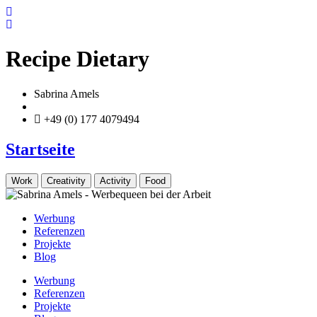
Zum
Inhalt
springen
Recipe Dietary
Sabrina Amels
info@sabrina-amels.de
+49 (0) 177 4079494
Startseite
Work
Creativity
Activity
Food
Werbung
Referenzen
Projekte
Blog
Werbung
Referenzen
Projekte