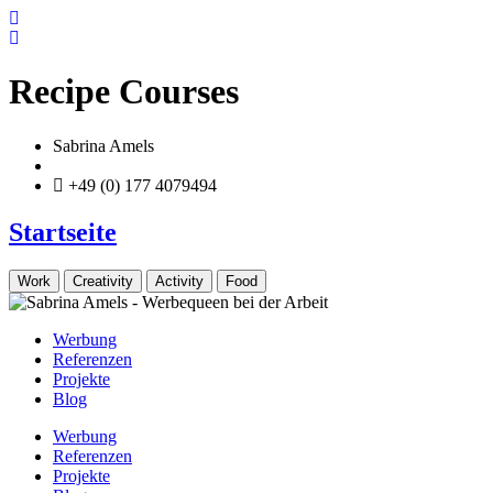
Zum
Inhalt
springen
Recipe Courses
Sabrina Amels
info@sabrina-amels.de
+49 (0) 177 4079494
Startseite
Work
Creativity
Activity
Food
Werbung
Referenzen
Projekte
Blog
Werbung
Referenzen
Projekte