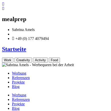
Zum
Inhalt
springen
mealprep
Sabrina Amels
info@sabrina-amels.de
+49 (0) 177 4079494
Startseite
Work
Creativity
Activity
Food
Werbung
Referenzen
Projekte
Blog
Werbung
Referenzen
Projekte
Blog