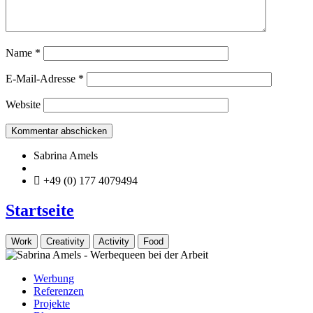
Name
*
E-Mail-Adresse
*
Website
Sabrina Amels
info@sabrina-amels.de
+49 (0) 177 4079494
Startseite
Work
Creativity
Activity
Food
Werbung
Referenzen
Projekte